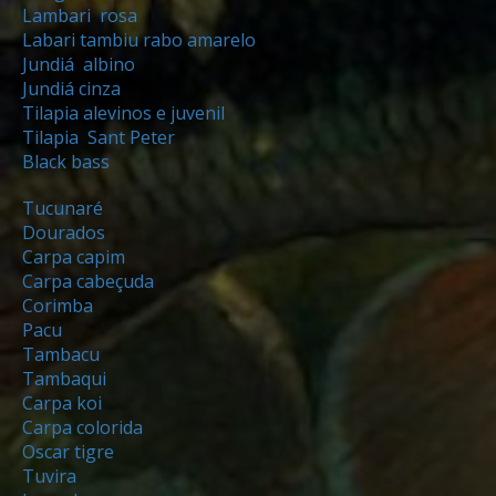
Lambari rosa
Labari tambiu rabo amarelo
Jundiá albino
Jundiá cinza
Tilapia alevinos e juvenil
Tilapia Sant Peter
Black bass
Tucunaré
Dourados
Carpa capim
Carpa cabeçuda
Corimba
Pacu
Tambacu
Tambaqui
Carpa koi
Carpa colorida
Oscar tigre
Tuvira