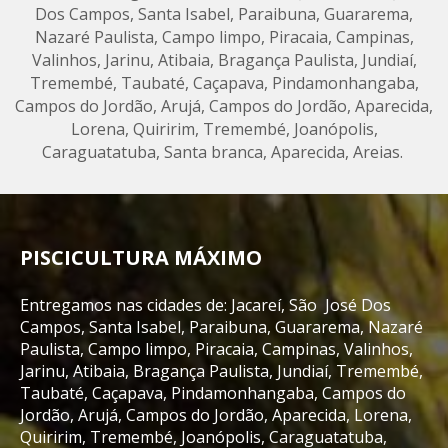
Dos Campos, Santa Isabel, Paraibuna, Guararema,
Nazaré Paulista, Campo limpo, Piracaia, Campinas,
Valinhos, Jarinu, Atibaia, Bragança Paulista, Jundiaí,
Tremembé, Taubaté, Caçapava, Pindamonhangaba,
Campos do Jordão, Arujá, Campos do Jordão, Aparecida,
Lorena, Quiririm, Tremembé, Joanópolis,
Caraguatatuba, Santa branca, Aparecida, Areias.
PISCICULTURA MÁXIMO
Entregamos nas cidades de: Jacareí, São José Dos
Campos, Santa Isabel, Paraibuna, Guararema, Nazaré
Paulista, Campo limpo, Piracaia, Campinas, Valinhos,
Jarinu, Atibaia, Bragança Paulista, Jundiaí, Tremembé,
Taubaté, Caçapava, Pindamonhangaba, Campos do
Jordão, Arujá, Campos do Jordão, Aparecida, Lorena,
Quiririm, Tremembé, Joanópolis, Caraguatatuba,