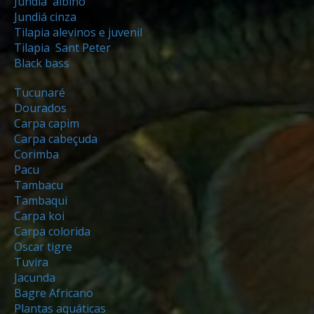
Jundiá albino
Jundiá cinza
Tilapia alevinos e juvenil
Tilapia Sant Peter
Black bass
Tucunaré
Dourados
Carpa capim
Carpa cabeçuda
Corimba
Pacu
Tambacu
Tambaqui
Carpa koi
Carpa colorida
Oscar tigre
Tuvira
Jacunda
Bagre Africano
Plantas aquáticas