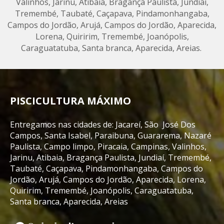
Valinhos, Jarinu, Atibaia, Bragança Paulista, Jundiaí,
Tremembé, Taubaté, Caçapava, Pindamonhangaba,
Campos do Jordão, Arujá, Campos do Jordão, Aparecida,
Lorena, Quiririm, Tremembé, Joanópolis,
Caraguatatuba, Santa branca, Aparecida, Areias.
PISCICULTURA MÁXIMO
Entregamos nas cidades de: Jacareí, São José Dos
Campos, Santa Isabel, Paraibuna, Guararema, Nazaré
Paulista, Campo limpo, Piracaia, Campinas, Valinhos,
Jarinu, Atibaia, Bragança Paulista, Jundiaí, Tremembé,
Taubaté, Caçapava, Pindamonhangaba, Campos do
Jordão, Arujá, Campos do Jordão, Aparecida, Lorena,
Quiririm, Tremembé, Joanópolis, Caraguatatuba,
Santa branca, Aparecida, Areias