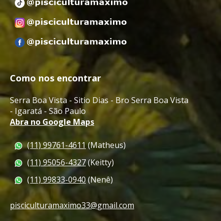
Como nos encontrar
Serra Boa Vista - Sitio Dias - Bro Serra Boa Vista
-
Igaratá - São Paulo
Abra no Google Maps
(11) 99761-4611
(Matheus)
(11) 95056-4327
(Keitty)
(11) 99833-0940
(Nenê)
pisciculturamaximo33@gmail.com